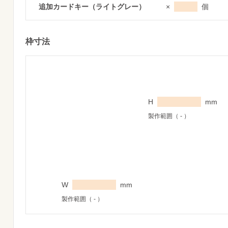
追加カードキー（ライトグレー）
×
個
枠寸法
H
mm
製作範囲（
-
）
W
mm
製作範囲（
-
）