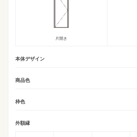
片開き
本体デザイン
商品色
枠色
外額縁