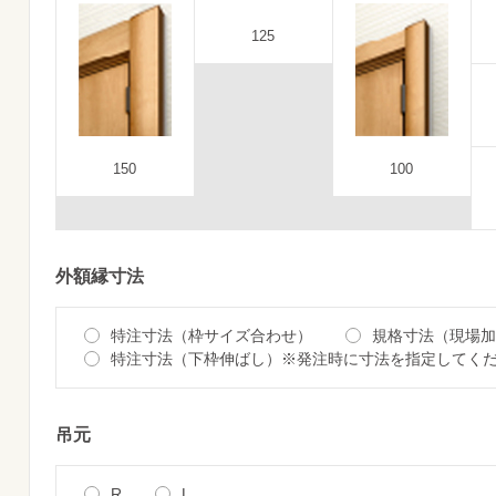
125
150
100
外額縁寸法
特注寸法（枠サイズ合わせ）
規格寸法（現場加
特注寸法（下枠伸ばし）※発注時に寸法を指定してく
吊元
R
L